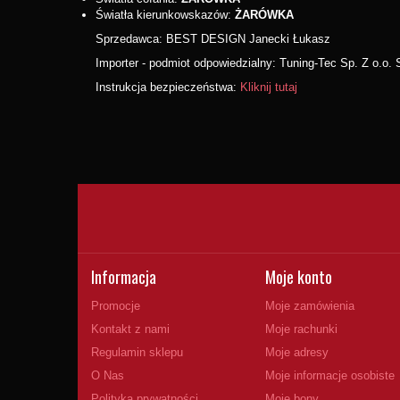
Światła kierunkowskazów:
ŻARÓWKA
Sprzedawca: BEST DESIGN Janecki Łukasz
Importer - podmiot odpowiedzialny: Tuning-Tec Sp. Z o.o. S
Instrukcja bezpieczeństwa:
Kliknij tutaj
Informacja
Moje konto
Promocje
Moje zamówienia
Kontakt z nami
Moje rachunki
Regulamin sklepu
Moje adresy
O Nas
Moje informacje osobiste
Polityka prywatności
Moje bony