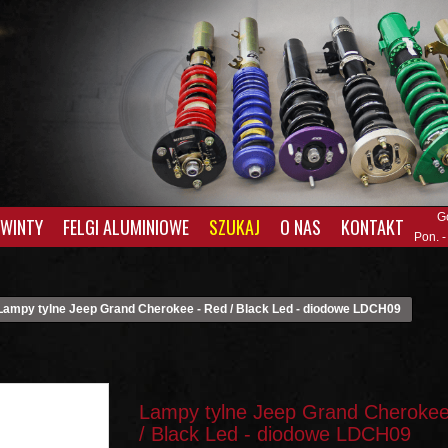
G
GWINTY
FELGI ALUMINIOWE
SZUKAJ
O NAS
KONTAKT
Pon. -
Lampy tylne Jeep Grand Cherokee - Red / Black Led - diodowe LDCH09
Lampy tylne Jeep Grand Cherokee
/ Black Led - diodowe LDCH09