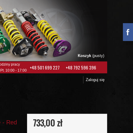
Koszyk
(pusty)
odziny pracy
+48 501 699 227
+48 792 596 396
 Pt. 10:00 - 17:00
Zaloguj się
733,00 zł
 - Red