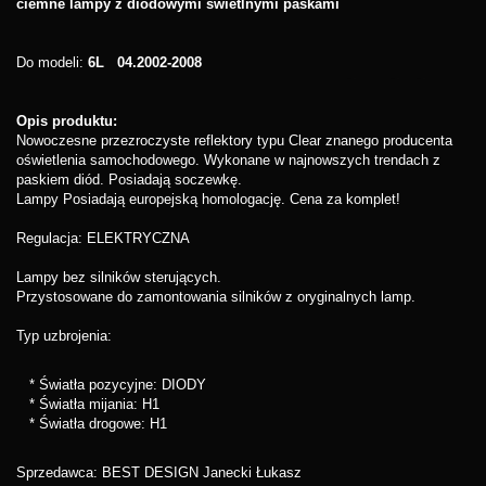
ciemne lampy z diodowymi świetlnymi paskami
Do modeli:
6L 04.2002-2008
Opis produktu:
Nowoczesne przezroczyste reflektory typu Clear znanego producenta
oświetlenia samochodowego. Wykonane w najnowszych trendach z
paskiem diód. Posiadają soczewkę.
Lampy Posiadają europejską homologację. Cena za komplet!
Regulacja: ELEKTRYCZNA
Lampy bez silników sterujących.
Przystosowane do zamontowania silników z oryginalnych lamp.
Typ uzbrojenia:
* Światła pozycyjne: DIODY
*
Światła mijania: H1
*
Światła drogowe: H1
Sprzedawca: BEST DESIGN Janecki Łukasz