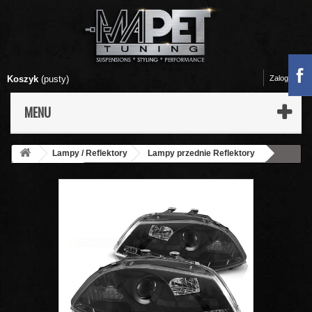
Koszyk
(pusty)
Zaloguj się
MENU
Lampy / Reflektory
Lampy przednie Reflektory
Seat
Ibiza
Lampy przód Seat Ibiza 3 02-08 - diodowe BLACK
LED - LPSE08