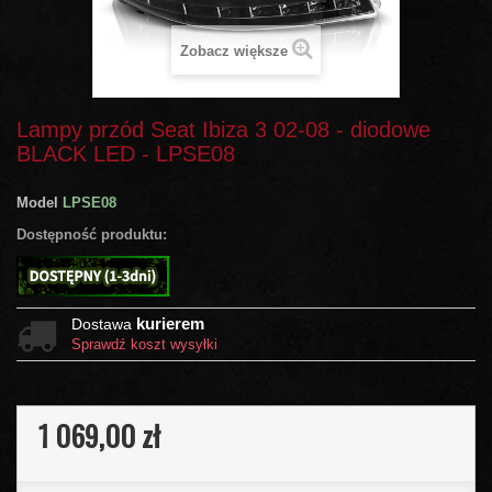
Zobacz większe
Lampy przód Seat Ibiza 3 02-08 - diodowe
BLACK LED - LPSE08
Model
LPSE08
Dostępność produktu:
kurierem
Dostawa
Sprawdź koszt wysyłki
1 069,00 zł