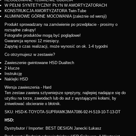
W PEŁNI SYNTETYCZNY PŁYN W AMORTYZATORACH
KONSTRUKCJA AMORTYZATORA Twin-Tube
ALUMINIOWE GÓRNE MOCOWANIA (zależnie od wersji)
Produkt sprowadzany na zamówienie po przedpłacie - prosimy o
rozsądne zakupy!
Fotografie produktów mogą być poglądowe!
Gwarancja wynosi 12 miesięcy.
Zapytaj o czas realizacji, może wynosić on ok. 1-4 tygodni
Co otrzymujesz w zestawie?
Zawieszenie gwintowane HSD Dualtech
2 klucze
Instrukcję
Naklejki HSD
Wersja zawieszenia - Hard
Ten zestaw zawiera sztywniejsze sprężyny, najlepiej nadające się do
użytku na torze, zawodach lub do aut z wystającymi kołami, by
zniwelować obcieranie o błotnik.
SKU: HSD-K-TOYOTA-SUPRAMK3MA7086-92-H-S19-10-T-13-DT
HSD:
Dystrybutor / Importer: BEST DESIGN Janecki Łukasz