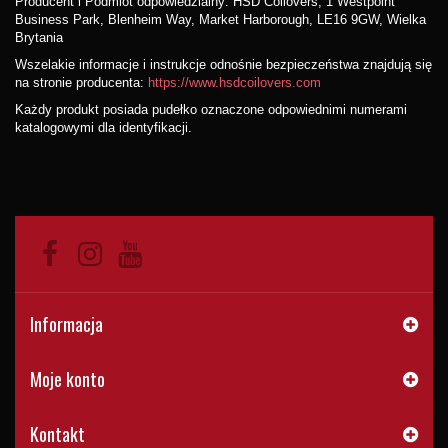
Producent i Podmiot odpowiedzialny: HSD Coilovers, 1 Westpoint
Business Park, Blenheim Way, Market Harborough, LE16 9GW, Wielka
Brytania
Wszelakie informacje i instrukcje odnośnie bezpieczeństwa znajdują się
na stronie producenta:
https://www.hsdcoilovers.com
Każdy produkt posiada pudełko oznaczone odpowiednimi numerami
katalogowymi dla identyfikacji.
Informacja
Moje konto
Kontakt