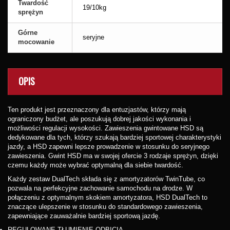
Twardość
19/10kg
sprężyn
Górne
seryjne
mocowanie
OPIS
Ten produkt jest przeznaczony dla entuzjastów, którzy mają
ograniczony budżet, ale poszukują dobrej jakości wykonania i
możliwości regulacji wysokości. Zawieszenia gwintowane HSD są
dedykowane dla tych, którzy szukają bardziej sportowej charakterystyki
jazdy, a HSD zapewni lepsze prowadzenie w stosunku do seryjnego
zawieszenia. Gwint HSD ma w swojej ofercie 3 rodzaje sprężyn, dzięki
czemu każdy może wybrać optymalną dla siebie twardość.
Każdy zestaw DualTech składa się z amortyzatorów TwinTube, co
pozwala na perfekcyjne zachowanie samochodu na drodze. W
połączeniu z optymalnym skokiem amortyzatora, HSD DualTech to
znaczące ulepszenie w stosunku do standardowego zawieszenia,
zapewniające zauważalnie bardziej sportową jazdę.
REGULOWANE TŁUMIENIE ODBICIA