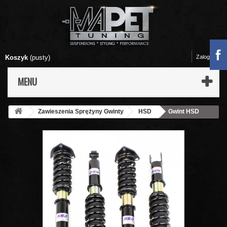
Koszyk
(pusty)
Zaloguj się
MENU
Zawieszenia Sprężyny Gwinty
HSD
Gwint HSD
Dualtech Track Pack - Toyota Supra Mk3 MA70 (86-92)