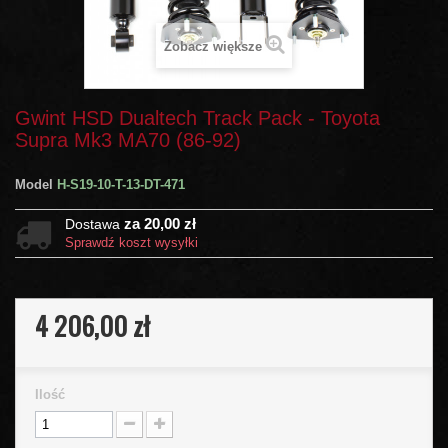
Zobacz większe
Gwint HSD Dualtech Track Pack - Toyota
Supra Mk3 MA70 (86-92)
Model
H-S19-10-T-13-DT-471
za 20,00 zł
Dostawa
Sprawdź koszt wysyłki
4 206,00 zł
Ilość