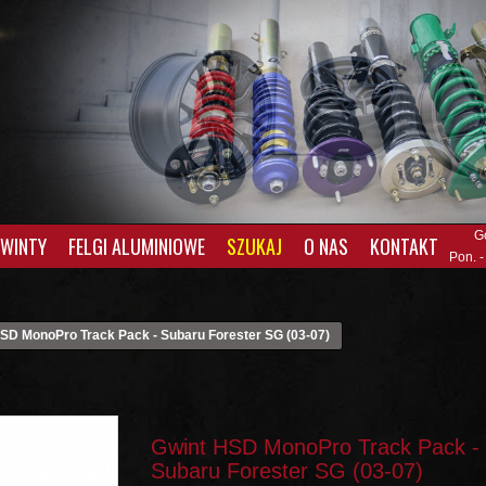
G
GWINTY
FELGI ALUMINIOWE
SZUKAJ
O NAS
KONTAKT
Pon. -
SD MonoPro Track Pack - Subaru Forester SG (03-07)
Gwint HSD MonoPro Track Pack -
Subaru Forester SG (03-07)