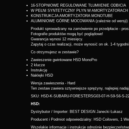
16-STOPNIOWE REGULOWANE TŁUMIIENIE ODBICIA
W PEŁNI SYNTETYCZNY PŁYN W AMORTYZATORACH
KONSTRUKCJA AMORTYZATORA MONOTUBE
ALUMINIOWE GÓRNE MOCOWANIA (zależnie od wersji)
Produkt sprowadzany na zamówienie po przedpłacie - pro
Fotografie produktów mogą być poglądowe!
Gwarancja wynosi 12 miesięcy.
Zapytaj o czas realizacji, może wynosić on ok. 1-4 tygodni
Co otrzymujesz w zestawie?
Zawieszenie gwintowane HSD MonoPro
2 klucze
Instrukcję
Naklejki HSD
Wersja zawieszenia - Hard
Ten zestaw zawiera sztywniejsze sprężyny, najlepiej nadaj
SKU: HSD-K-SUBARU-FORESTERSG03-07-H-S9-S6-S-2
HSD:
Dystrybutor / Importer: BEST DESIGN Janecki Łukasz
Producent i Podmiot odpowiedzialny: HSD Coilovers, 1 W
Wszelakie informacje i instrukcje odnośnie bezpieczeństwa