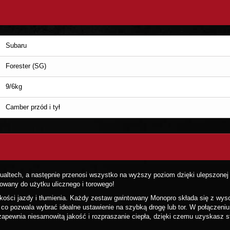
Subaru
Forester (SG)
9/6kg
Camber przód i tył
ltech, a następnie przenosi wszystko na wyższy poziom dzięki ulepszonej 
towany do użytku ulicznego i torowego!
akości jazdy i tłumienia. Każdy zestaw gwintowany Monopro składa się z w
, co pozwala wybrać idealne ustawienie na szybką drogę lub tor. W połączeni
apewnia niesamowitą jakość i rozpraszanie ciepła, dzięki czemu uzyskasz s