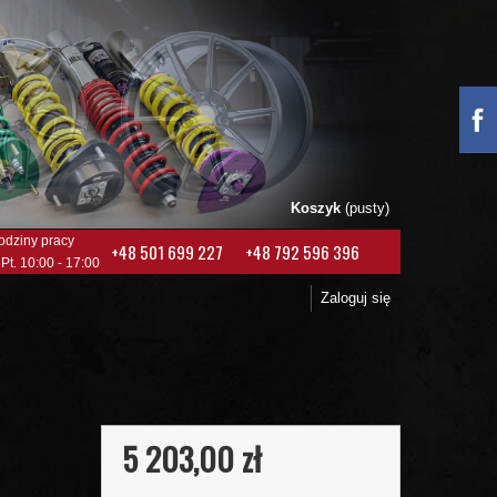
Koszyk
(pusty)
odziny pracy
+48 501 699 227
+48 792 596 396
 Pt. 10:00 - 17:00
Zaloguj się
5 203,00 zł