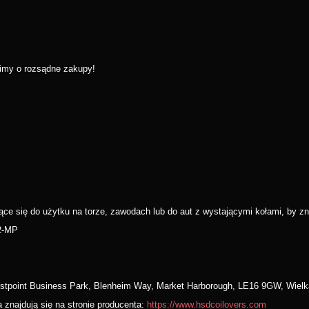
simy o rozsądne zakupy!
ące się do użytku na torze, zawodach lub do aut z wystającymi kołami, by zni
2-MP
estpoint Business Park, Blenheim Way, Market Harborough, LE16 9GW, Wielk
 znajdują się na stronie producenta:
https://www.hsdcoilovers.com