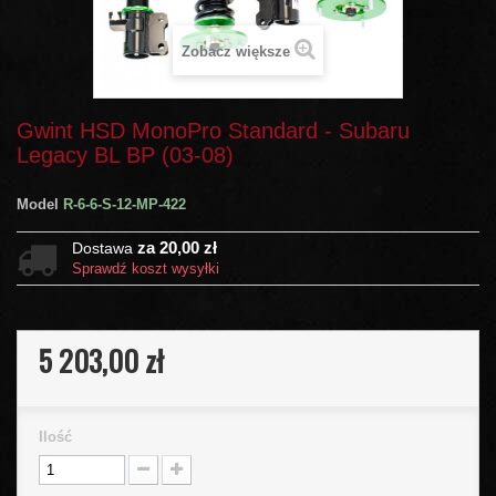
Zobacz większe
Gwint HSD MonoPro Standard - Subaru
Legacy BL BP (03-08)
Model
R-6-6-S-12-MP-422
za 20,00 zł
Dostawa
Sprawdź koszt wysyłki
5 203,00 zł
Ilość