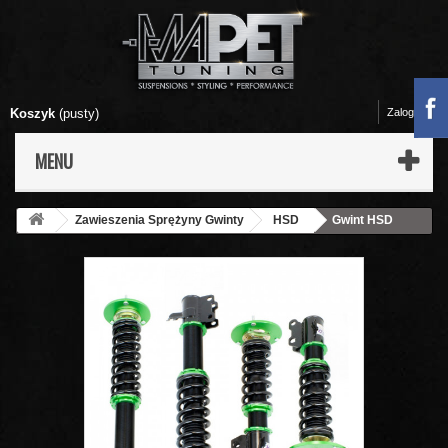
Koszyk
(pusty)
Zaloguj się
MENU
Zawieszenia Sprężyny Gwinty
HSD
Gwint HSD
MonoPro Standard - Subaru Legacy BL BP (03-08)