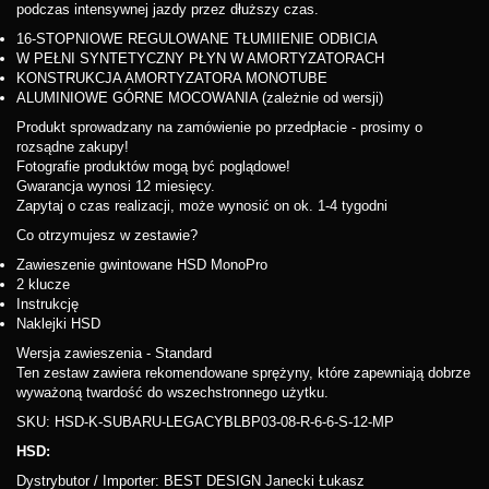
podczas intensywnej jazdy przez dłuższy czas.
16-STOPNIOWE REGULOWANE TŁUMIIENIE ODBICIA
W PEŁNI SYNTETYCZNY PŁYN W AMORTYZATORACH
KONSTRUKCJA AMORTYZATORA MONOTUBE
ALUMINIOWE GÓRNE MOCOWANIA (zależnie od wersji)
Produkt sprowadzany na zamówienie po przedpłacie - prosimy o
rozsądne zakupy!
Fotografie produktów mogą być poglądowe!
Gwarancja wynosi 12 miesięcy.
Zapytaj o czas realizacji, może wynosić on ok. 1-4 tygodni
Co otrzymujesz w zestawie?
Zawieszenie gwintowane HSD MonoPro
2 klucze
Instrukcję
Naklejki HSD
Wersja zawieszenia - Standard
Ten zestaw zawiera rekomendowane sprężyny, które zapewniają dobrze
wyważoną twardość do wszechstronnego użytku.
SKU: HSD-K-SUBARU-LEGACYBLBP03-08-R-6-6-S-12-MP
HSD:
Dystrybutor / Importer: BEST DESIGN Janecki Łukasz