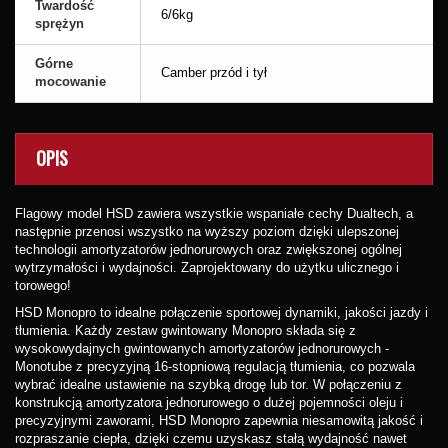
Twardość
6/6kg
sprężyn
Górne
Camber przód i tył
mocowanie
OPIS
Flagowy model HSD zawiera wszystkie wspaniałe cechy Dualtech, a
następnie przenosi wszystko na wyższy poziom dzięki ulepszonej
technologii amortyzatorów jednorurowych oraz zwiększonej ogólnej
wytrzymałości i wydajności. Zaprojektowany do użytku ulicznego i
torowego!
HSD Monopro to idealne połączenie sportowej dynamiki, jakości jazdy i
tłumienia. Każdy zestaw gwintowany Monopro składa się z
wysokowydajnych gwintowanych amortyzatorów jednorurowych -
Monotube z precyzyjną 16-stopniową regulacją tłumienia, co pozwala
wybrać idealne ustawienie na szybką drogę lub tor. W połączeniu z
konstrukcją amortyzatora jednorurowego o dużej pojemności oleju i
precyzyjnymi zaworami, HSD Monopro zapewnia niesamowitą jakość i
rozpraszanie ciepła, dzięki czemu uzyskasz stałą wydajność nawet