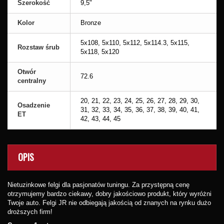
Szerokość
9,5"
Kolor
Bronze
5x108, 5x110, 5x112, 5x114.3, 5x115,
Rozstaw śrub
5x118, 5x120
Otwór
72.6
centralny
20, 21, 22, 23, 24, 25, 26, 27, 28, 29, 30,
Osadzenie
31, 32, 33, 34, 35, 36, 37, 38, 39, 40, 41,
ET
42, 43, 44, 45
OPIS
Nietuzinkowe felgi dla pasjonatów tuningu. Za przystępną cenę
otrzymujemy bardzo ciekawy, dobry jakościowo produkt, który wyróżni
Twoje auto. Felgi JR nie odbiegają jakością od znanych na rynku dużo
droższych firm!