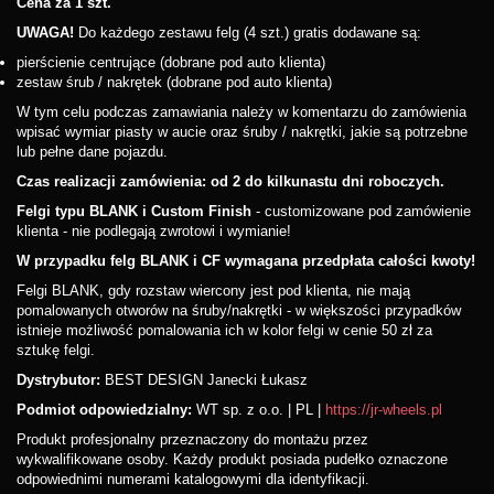
Cena za 1 szt.
UWAGA!
Do każdego zestawu felg (4 szt.) gratis dodawane są:
pierścienie centrujące (dobrane pod auto klienta)
zestaw śrub / nakrętek (dobrane pod auto klienta)
W tym celu podczas zamawiania należy w komentarzu do zamówienia
wpisać wymiar piasty w aucie oraz śruby / nakrętki, jakie są potrzebne
lub pełne dane pojazdu.
Czas realizacji zamówienia: od 2 do kilkunastu dni roboczych.
Felgi typu BLANK i Custom Finish
- customizowane pod zamówienie
klienta - nie podlegają zwrotowi i wymianie!
W przypadku felg BLANK i CF wymagana przedpłata całości kwoty!
Felgi BLANK, gdy rozstaw wiercony jest pod klienta, nie mają
pomalowanych otworów na śruby/nakrętki - w większości przypadków
istnieje możliwość pomalowania ich w kolor felgi w cenie 50 zł za
sztukę felgi.
Dystrybutor:
BEST DESIGN Janecki Łukasz
Podmiot odpowiedzialny:
WT sp. z o.o. | PL |
https://jr-wheels.pl
Produkt profesjonalny przeznaczony do montażu przez
wykwalifikowane osoby. Każdy produkt posiada pudełko oznaczone
odpowiednimi numerami katalogowymi dla identyfikacji.