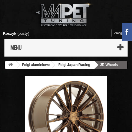
Koszyk
(pusty)
Zaloguj się
MENU
Felgi aluminiowe
Felgi Japan Racing
JR Wheels
JR52 19x9,5 ET20-45 5H BLANK Platinum Bronze