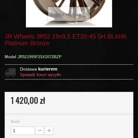
Zobacz większe
JR Wheels JR52 19x9,5 ET20-45 5H BLANK
Platinum Bronze
Model
JR521995F25X2072BZP
kurierem
Dostawa
Sprawdź koszt wysyłki
1 420,00 zł
Ilość