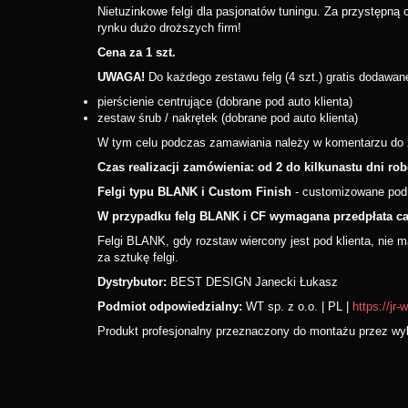
Nietuzinkowe felgi dla pasjonatów tuningu. Za przystępną
rynku dużo droższych firm!
Cena za 1 szt.
UWAGA!
Do każdego zestawu felg (4 szt.) gratis dodawan
pierścienie centrujące (dobrane pod auto klienta)
zestaw śrub / nakrętek (dobrane pod auto klienta)
W tym celu podczas zamawiania należy w komentarzu do zam
Czas realizacji zamówienia: od 2 do kilkunastu dni ro
Felgi typu BLANK i Custom Finish
- customizowane pod z
W przypadku felg BLANK i CF wymagana przedpłata ca
Felgi BLANK, gdy rozstaw wiercony jest pod klienta, nie 
za sztukę felgi.
Dystrybutor:
BEST DESIGN Janecki Łukasz
Podmiot odpowiedzialny:
WT sp. z o.o. | PL |
https://jr-
Produkt profesjonalny przeznaczony do montażu przez wyk