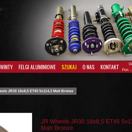
G
GWINTY
FELGI ALUMINIOWE
SZUKAJ
O NAS
KONTAKT
Pon. -
eels JR30 18x8,5 ET45 5x114,3 Matt Bronze
JR Wheels JR30 18x8,5 ET45 5x1
Matt Bronze