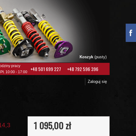
Koszyk
(pusty)
odziny pracy
+48 501 699 227
+48 792 596 396
 Pt. 10:00 - 17:00
Zaloguj się
1 095,00 zł
14,3