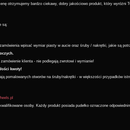
 cenę otrzymujemy bardzo ciekawy, dobry jakościowo produkt, który wyróżni T
e są:
ówienia wpisać wymiar piasty w aucie oraz śruby / nakrętki, jakie są potr
boczych.
amówienie klienta - nie podlegają zwrotowi i wymianie!
łości kwoty!
mają pomalowanych otworów na śruby/nakrętki - w większości przypadków istni
wheels.pl
walifikowane osoby. Każdy produkt posiada pudełko oznaczone odpowiednimi