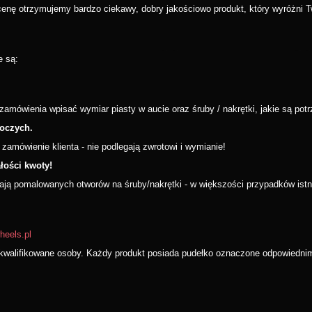
 cenę otrzymujemy bardzo ciekawy, dobry jakościowo produkt, który wyróżni T
e są:
ówienia wpisać wymiar piasty w aucie oraz śruby / nakrętki, jakie są potr
boczych.
amówienie klienta - nie podlegają zwrotowi i wymianie!
łości kwoty!
mają pomalowanych otworów na śruby/nakrętki - w większości przypadków istni
wheels.pl
walifikowane osoby. Każdy produkt posiada pudełko oznaczone odpowiednimi