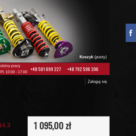
Koszyk
(pusty)
odziny pracy
+48 501 699 227
+48 792 596 396
 Pt. 10:00 - 17:00
Zaloguj się
1 095,00 zł
14,3