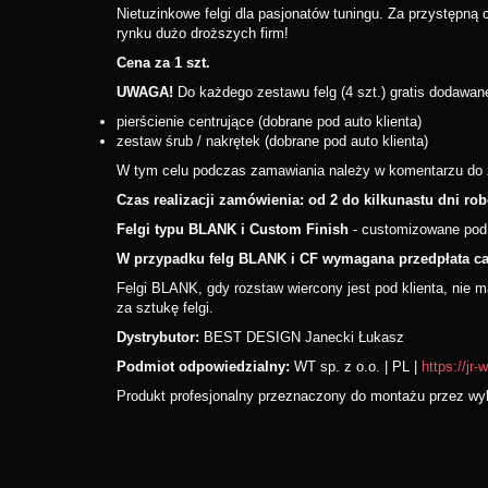
Nietuzinkowe felgi dla pasjonatów tuningu. Za przystępną
rynku dużo droższych firm!
Cena za 1 szt.
UWAGA!
Do każdego zestawu felg (4 szt.) gratis dodawan
pierścienie centrujące (dobrane pod auto klienta)
zestaw śrub / nakrętek (dobrane pod auto klienta)
W tym celu podczas zamawiania należy w komentarzu do zam
Czas realizacji zamówienia: od 2 do kilkunastu dni ro
Felgi typu BLANK i Custom Finish
- customizowane pod z
W przypadku felg BLANK i CF wymagana przedpłata ca
Felgi BLANK, gdy rozstaw wiercony jest pod klienta, nie 
za sztukę felgi.
Dystrybutor:
BEST DESIGN Janecki Łukasz
Podmiot odpowiedzialny:
WT sp. z o.o. | PL |
https://jr-
Produkt profesjonalny przeznaczony do montażu przez wyk