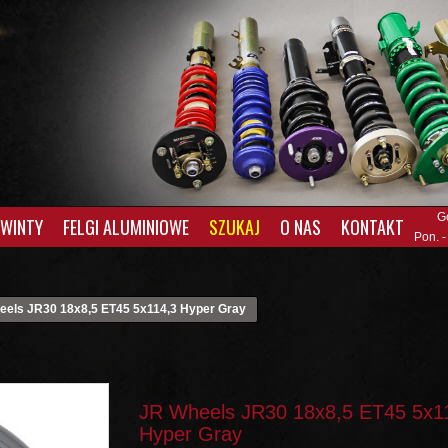
G
GWINTY
FELGI ALUMINIOWE
SZUKAJ
O NAS
KONTAKT
Pon. -
eels JR30 18x8,5 ET45 5x114,3 Hyper Gray
JR Wheels JR30 18x8,5 ET45 5x1
Hyper Gray