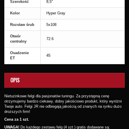
Szerokość
8,5"
Kolor
Hyper Gray
Rozstaw śrub
5x108
Otwór
72.6
centralny
Osadzenie
45
ET
OPIS
Nietuzinkowe felgi dla pasjonatów tuningu. Za przystępną cenę
otrzymujemy bardzo ciekawy, dobry jakościowo produkt, który wyróżni
Twoje auto. Felgi JR nie odbiegają jakością od znanych na rynku dużo
droższych firm!
Cena za 1 szt.
UWAGA!
Do każdego zestawu felg (4 szt.) gratis dodawane są: