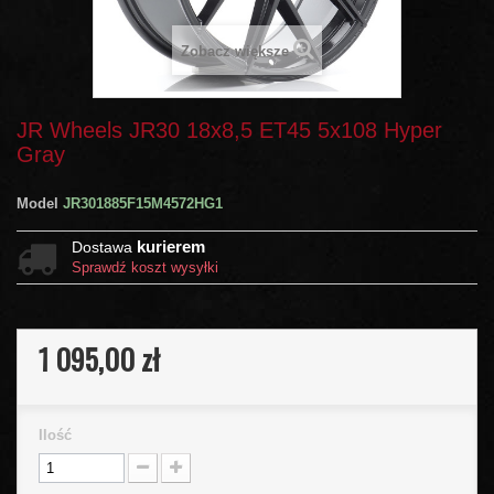
Zobacz większe
JR Wheels JR30 18x8,5 ET45 5x108 Hyper
Gray
Model
JR301885F15M4572HG1
kurierem
Dostawa
Sprawdź koszt wysyłki
1 095,00 zł
Ilość