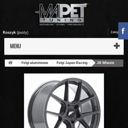
Koszyk
(pusty)
Zaloguj się
MENU
Felgi aluminiowe
Felgi Japan Racing
JR Wheels
JR30 18x8,5 ET45 5x108 Hyper Gray