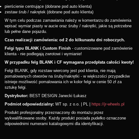
pierścienie centrujące (dobrane pod auto klienta)
zestaw śrub / nakrętek (dobrane pod auto klienta)
W tym celu podczas zamawiania należy w komentarzu do zamówienia
wpisać wymiar piasty w aucie oraz śruby / nakrętki, jakie są potrzebne
lub pełne dane pojazdu.
Czas realizacji zamówienia: od 2 do kilkunastu dni roboczych.
Felgi typu BLANK i Custom Finish
- customizowane pod zamówienie
klienta - nie podlegają zwrotowi i wymianie!
W przypadku felg BLANK i CF wymagana przedpłata całości kwoty!
Felgi BLANK, gdy rozstaw wiercony jest pod klienta, nie mają
pomalowanych otworów na śruby/nakrętki - w większości przypadków
istnieje możliwość pomalowania ich w kolor felgi w cenie 50 zł za
sztukę felgi.
Dystrybutor:
BEST DESIGN Janecki Łukasz
Podmiot odpowiedzialny:
WT sp. z o.o. | PL |
https://jr-wheels.pl
Produkt profesjonalny przeznaczony do montażu przez
wykwalifikowane osoby. Każdy produkt posiada pudełko oznaczone
odpowiednimi numerami katalogowymi dla identyfikacji.