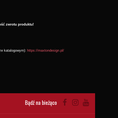
ość zwrotu produktu!
rze katalogowym):
https://maxtondesign.pl/
Bądź na bieżąco