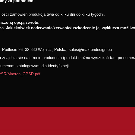
łamy za pobraniem!
lości zamówień produkcja trwa od kilku dni do kilku tygodni.
czoną opcją zwrotu.
ną. Jakiekolwiek naderwanie/zerwanie/uszkodzenie jej wyklucza możliw
. Podlesie 26, 32-830 Wojnicz, Polska, sales@maxtondesign.eu
wa znajdują się na stronie producenta (produkt można wyszukać tam po nume
merami katalogowymi dla identyfikacji.
/GPSR/Maxton_GPSR.pdf