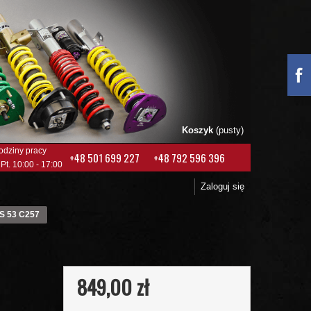
Koszyk
(pusty)
odziny pracy
+48 501 699 227
+48 792 596 396
 Pt. 10:00 - 17:00
Zaloguj się
LS 53 C257
849,00 zł