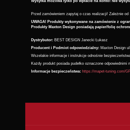
Wysyłka możliwa tylko po wpłacie na konto! Nie wysy
Przed zamówieniem zapytaj o czas realizacji! Zależnie od i
UWAGA! Produkty wykonywane na zamówienie z ograni
Produkty Maxton Design posiadają papier/folię ochron
Dystrybutor:
BEST DESIGN Janecki Łukasz
Producent i Podmiot odpowiedzialny:
Maxton Design ul
Wszelakie informacje i instrukcje odnośnie bezpieczeńst
Każdy produkt posiada pudełko oznaczone odpowiednimi nu
Informacje bezpieczeństwa:
https://mapet-tuning.com