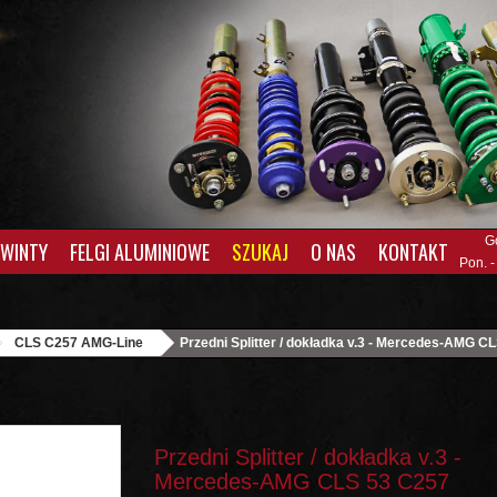
G
GWINTY
FELGI ALUMINIOWE
SZUKAJ
O NAS
KONTAKT
Pon. -
CLS C257 AMG-Line
Przedni Splitter / dokładka v.3 - Mercedes-AMG C
Przedni Splitter / dokładka v.3 -
Mercedes-AMG CLS 53 C257