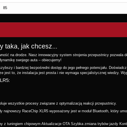
85
taka, jak chcesz...
ść na drodze. Nasz innowacyjny system strojenia przepustnicy pozwala dos
dynamikę swojego auta – obiecujemy!
zybszy i bardziej bezpośredni dostęp do jego pełnego potencjału. Doświadcz
e jest to, że instalacja jest prosta i nie wymaga specjalistycznej wiedzy. Wyp
XLR5:
oluje wszystkie procesy związane z optymalizacją reakcji przepustnicy.
żdy najnowszy RaceChip XLR5 wyposażony jest w moduł Bluetooth, który umożl
ny z tuningiem chipowym Aktualizacje OTA Szybka zmiana trybów jazdy Kontro