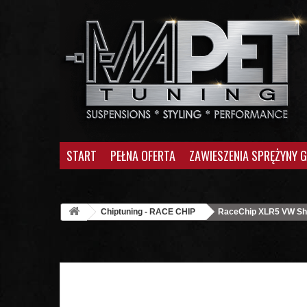
START
PEŁNA OFERTA
ZAWIESZENIA SPRĘŻYNY 
Chiptuning - RACE CHIP
RaceChip XLR5 VW Sha