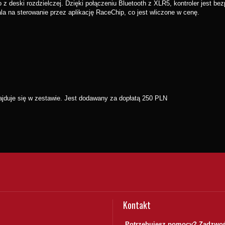
 z deski rozdzielczej. Dzięki połączeniu Bluetooth z XLR5, kontroler jest 
a na sterowanie przez aplikację RaceChip, co jest wliczone w cenę.
ajduje się w zestawie. Jest dodawany za dopłatą 250 PLN
Kontakt
Potrzebujesz pomocy? Zadzwoń