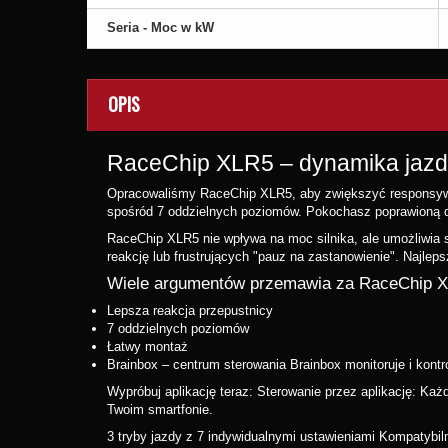
Seria - Moc w kW
OPIS
RaceChip XLR5 – dynamika jazdy 
Opracowaliśmy RaceChip XLR5, aby zwiększyć responsywno
spośród 7 oddzielnych poziomów. Pokochasz poprawioną 
RaceChip XLR5 nie wpływa na moc silnika, ale umożliwia s
reakcję lub frustrujących "pauz na zastanowienie". Najlepsz
Wiele argumentów przemawia za RaceChip 
Lepsza reakcja przepustnicy
7 oddzielnych poziomów
Łatwy montaż
Brainbox – centrum sterowania Brainbox monitoruje i kontr
Wypróbuj aplikację teraz: Sterowanie przez aplikację: Ka
Twoim smartfonie.
3 tryby jazdy z 7 indywidualnymi ustawieniami Kompatybil