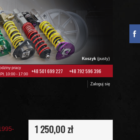
Koszyk
(pusty)
odziny pracy
+48 501 699 227
+48 792 596 396
 Pt. 10:00 - 17:00
Zaloguj się
1 250,00 zł
1995-