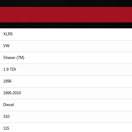
XLR5
VW
Sharan (7M)
1.9 TDI
1896
1995-2010
Diesel
310
115