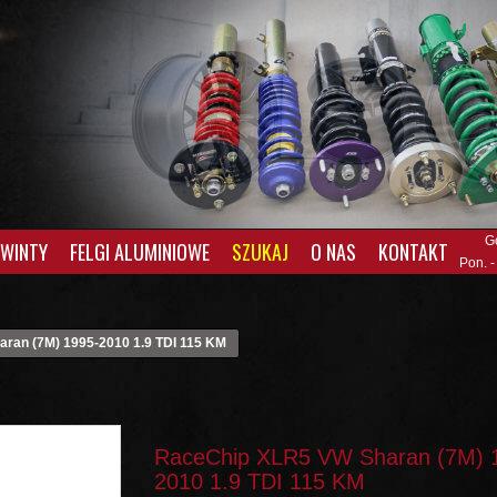
G
GWINTY
FELGI ALUMINIOWE
SZUKAJ
O NAS
KONTAKT
Pon. -
ran (7M) 1995-2010 1.9 TDI 115 KM
RaceChip XLR5 VW Sharan (7M) 
2010 1.9 TDI 115 KM