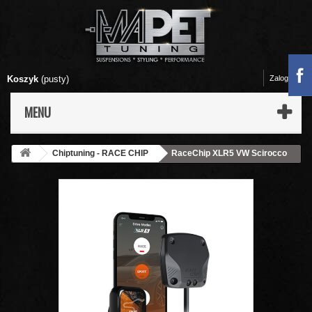
Koszyk
(pusty)
Zaloguj się
MENU
Chiptuning - RACE CHIP
RaceChip XLR5 VW Scirocco
III (13) 2008- 2.0 TDI 177 KM