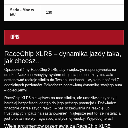
Seria - Moc w
130
kW
OPIS
RaceChip XLR5 – dynamika jazdy taka,
jak chcesz...
Opracowaliśmy RaceChip XLR5, aby zwiększyć responsywność na
drodze. Nasz innowacyjny system strojenia przepustnicy pozwala
dostosować reakcje silnika do Twoich upodobań – wybieraj spośród 7
oddzielnych poziomów. Pokochasz poprawioną dynamikę swojego auta
– obiecujemy!
RaceChip XLR5 nie wpływa na moc silnika, ale umożliwia szybszy i
bardziej bezpośredni dostęp do jego pełnego potencjału. Doświadcz
znacznie ostrzejszych reakcji – bez oczekiwania na reakcję lub
frustrujących "pauz na zastanowienie". Najlepsze jest to, że instalacja
jest prosta i nie wymaga specjalistycznej wiedzy. Wypróbuj teraz!
Wiele argumentów przemawia za RaceChip XLR5: