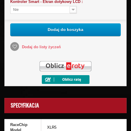
Kontroler Smart - Ekran dotykowy LCD :
Nie
Dodaj do koszyka
Dodaj do listy życzeń
SPECYFIKACJA
RaceChip
XLR5
Model