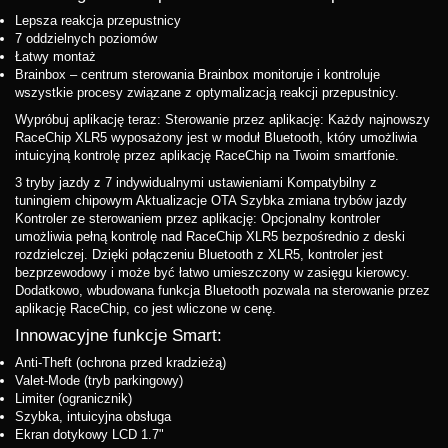
Lepsza reakcja przepustnicy
7 oddzielnych poziomów
Łatwy montaż
Brainbox – centrum sterowania Brainbox monitoruje i kontroluje
wszystkie procesy związane z optymalizacją reakcji przepustnicy.
Wypróbuj aplikację teraz: Sterowanie przez aplikację: Każdy najnowszy
RaceChip XLR5 wyposażony jest w moduł Bluetooth, który umożliwia
intuicyjną kontrolę przez aplikację RaceChip na Twoim smartfonie.
3 tryby jazdy z 7 indywidualnymi ustawieniami Kompatybilny z
tuningiem chipowym Aktualizacje OTA Szybka zmiana trybów jazdy
Kontroler ze sterowaniem przez aplikację: Opcjonalny kontroler
umożliwia pełną kontrolę nad RaceChip XLR5 bezpośrednio z deski
rozdzielczej. Dzięki połączeniu Bluetooth z XLR5, kontroler jest
bezprzewodowy i może być łatwo umieszczony w zasięgu kierowcy.
Dodatkowo, wbudowana funkcja Bluetooth pozwala na sterowanie przez
aplikację RaceChip, co jest wliczone w cenę.
Innowacyjne funkcje Smart:
Anti-Theft (ochrona przed kradzieżą)
Valet-Mode (tryb parkingowy)
Limiter (ogranicznik)
Szybka, intuicyjna obsługa
Ekran dotykowy LCD 1.7"