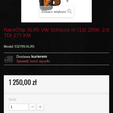
Zobacz większe
RaceChip XLR5 VW Scirocco III (13) 2008- 2.0
TDI 177 KM
Model
532799-XLR5
kurierem
Dostawa
Sprawdź koszt wysyłki
1 250,00 zł
Ilość