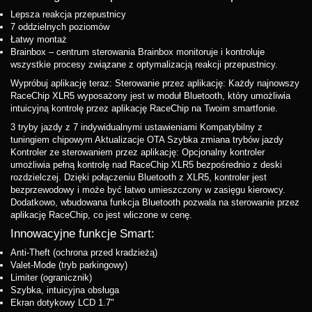
Lepsza reakcja przepustnicy
7 oddzielnych poziomów
Łatwy montaż
Brainbox – centrum sterowania Brainbox monitoruje i kontroluje
wszystkie procesy związane z optymalizacją reakcji przepustnicy.
Wypróbuj aplikację teraz: Sterowanie przez aplikację: Każdy najnowszy
RaceChip XLR5 wyposażony jest w moduł Bluetooth, który umożliwia
intuicyjną kontrolę przez aplikację RaceChip na Twoim smartfonie.
3 tryby jazdy z 7 indywidualnymi ustawieniami Kompatybilny z
tuningiem chipowym Aktualizacje OTA Szybka zmiana trybów jazdy
Kontroler ze sterowaniem przez aplikację: Opcjonalny kontroler
umożliwia pełną kontrolę nad RaceChip XLR5 bezpośrednio z deski
rozdzielczej. Dzięki połączeniu Bluetooth z XLR5, kontroler jest
bezprzewodowy i może być łatwo umieszczony w zasięgu kierowcy.
Dodatkowo, wbudowana funkcja Bluetooth pozwala na sterowanie przez
aplikację RaceChip, co jest wliczone w cenę.
Innowacyjne funkcje Smart:
Anti-Theft (ochrona przed kradzieżą)
Valet-Mode (tryb parkingowy)
Limiter (ogranicznik)
Szybka, intuicyjna obsługa
Ekran dotykowy LCD 1.7"