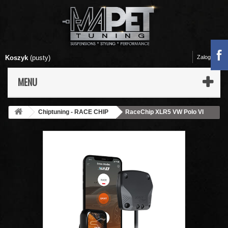
Koszyk
(pusty)
Zaloguj się
MENU
Chiptuning - RACE CHIP
RaceChip XLR5 VW Polo VI
(AW) 2017- 1.0 TSI 115 KM