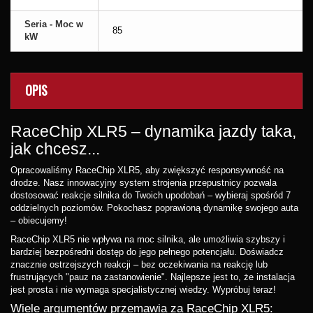
Seria - Moc w
85
kW
OPIS
RaceChip XLR5 – dynamika jazdy taka,
jak chcesz...
Opracowaliśmy RaceChip XLR5, aby zwiększyć responsywność na
drodze. Nasz innowacyjny system strojenia przepustnicy pozwala
dostosować reakcje silnika do Twoich upodobań – wybieraj spośród 7
oddzielnych poziomów. Pokochasz poprawioną dynamikę swojego auta
– obiecujemy!
RaceChip XLR5 nie wpływa na moc silnika, ale umożliwia szybszy i
bardziej bezpośredni dostęp do jego pełnego potencjału. Doświadcz
znacznie ostrzejszych reakcji – bez oczekiwania na reakcję lub
frustrujących "pauz na zastanowienie". Najlepsze jest to, że instalacja
jest prosta i nie wymaga specjalistycznej wiedzy. Wypróbuj teraz!
Wiele argumentów przemawia za RaceChip XLR5: