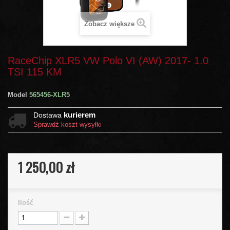
Zobacz większe
RaceChip XLR5 VW Polo VI (AW) 2017- 1.0
TSI 115 KM
Model
565456-XLR5
kurierem
Dostawa
Sprawdź koszt wysyłki
1 250,00 zł
Ilość