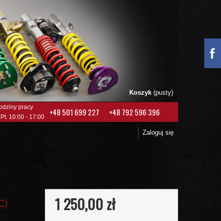
Koszyk
(pusty)
odziny pracy
+48 501 699 227
+48 792 596 396
 Pt. 10:00 - 17:00
Zaloguj się
1 250,00 zł
C)