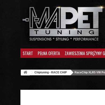
START
PEŁNA OFERTA
ZAWIESZENIA SPRĘŻYNY 
Chiptuning - RACE CHIP
RaceChip XLR5 VW Polo