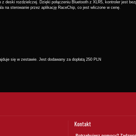
 z deski rozdzielczej. Dzięki połączeniu Bluetooth z XLR5, kontroler jest 
a na sterowanie przez aplikację RaceChip, co jest wliczone w cenę.
ajduje się w zestawie. Jest dodawany za dopłatą 250 PLN
Kontakt
Potrzebujesz pomocy? Zadzwoń