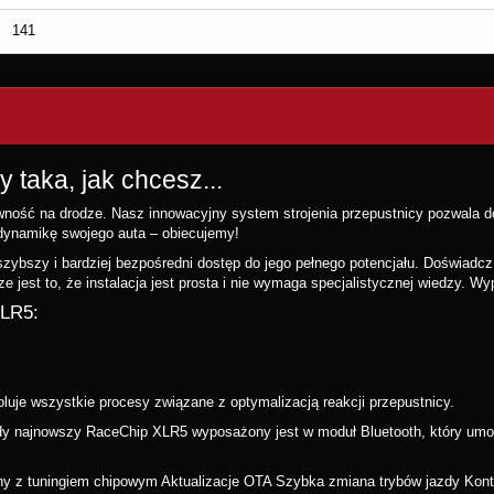
141
taka, jak chcesz...
ść na drodze. Nasz innowacyjny system strojenia przepustnicy pozwala dos
dynamikę swojego auta – obiecujemy!
zybszy i bardziej bezpośredni dostęp do jego pełnego potencjału. Doświadcz
e jest to, że instalacja jest prosta i nie wymaga specjalistycznej wiedzy. Wyp
XLR5:
oluje wszystkie procesy związane z optymalizacją reakcji przepustnicy.
żdy najnowszy RaceChip XLR5 wyposażony jest w moduł Bluetooth, który umożl
ny z tuningiem chipowym Aktualizacje OTA Szybka zmiana trybów jazdy Kontro