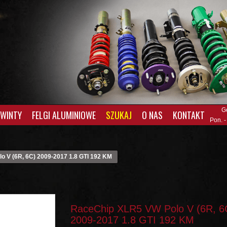
G
GWINTY
FELGI ALUMINIOWE
SZUKAJ
O NAS
KONTAKT
Pon. -
 V (6R, 6C) 2009-2017 1.8 GTI 192 KM
RaceChip XLR5 VW Polo V (6R, 6
2009-2017 1.8 GTI 192 KM