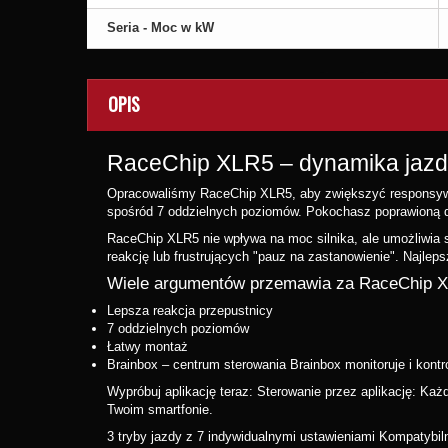
Seria - Moc w kW
OPIS
RaceChip XLR5 – dynamika jazdy 
Opracowaliśmy RaceChip XLR5, aby zwiększyć responsywno
spośród 7 oddzielnych poziomów. Pokochasz poprawioną 
RaceChip XLR5 nie wpływa na moc silnika, ale umożliwia s
reakcję lub frustrujących "pauz na zastanowienie". Najlepsz
Wiele argumentów przemawia za RaceChip 
Lepsza reakcja przepustnicy
7 oddzielnych poziomów
Łatwy montaż
Brainbox – centrum sterowania Brainbox monitoruje i kontr
Wypróbuj aplikację teraz: Sterowanie przez aplikację: Ka
Twoim smartfonie.
3 tryby jazdy z 7 indywidualnymi ustawieniami Kompatybil