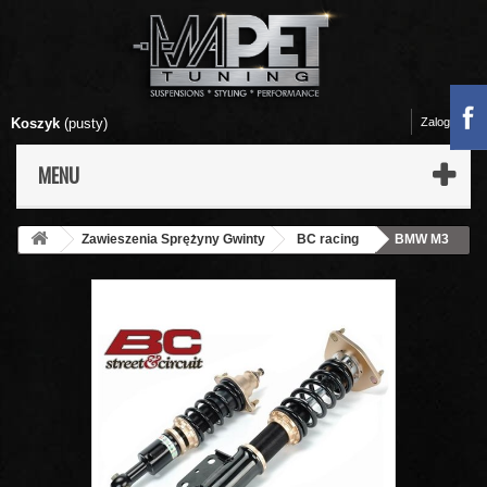
Koszyk
(pusty)
Zaloguj się
MENU
Zawieszenia Sprężyny Gwinty
BC racing
BMW M3
G80 (RWD) 21+ Zawieszenie gwintowane BC RACING BR-RA