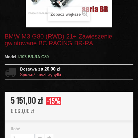
Zobacz większe
BMW M3 G80 (RWD) 21+ Zawieszenie
gwintowane BC RACING BR-RA
Model
I-103 BR-RA G80
za 20,00 zł
Dostawa
Sprawdź koszt wysyłki
5 151,00 zł
-15%
6 060,00 zł
Ilość