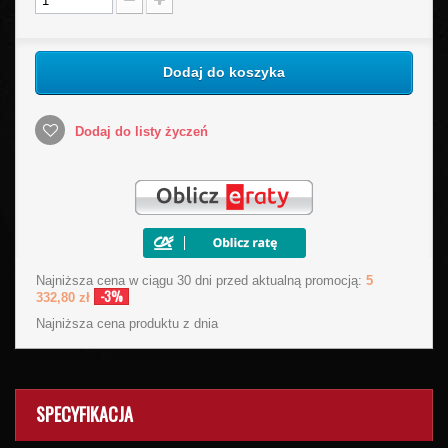
Dodaj do koszyka
Dodaj do listy życzeń
Najniższa cena w ciągu 30 dni przed aktualną promocją:
5
-3%
332,80 zł
Najniższa cena produktu
z dnia
SPECYFIKACJA