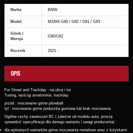
Marka
BMW
Model
M3/M4 G80 / G82 / G81 / G83
Silnik /
G80/G82
Wersja
Rocznik
2021 -
OPIS
For Street and Trackday - na ulicę i tor
Tuning, wyścigi amatorskie, trackday
przód : mocowanie górne pilowball
tył : mocowanie górne poduszka gumowa lub brak mocowania
Ogólne cechy zawieszeń BC ( zależne od modelu auta: proszę
sprawdzić specyfikacje dla danego wariantu i uwagi producenta) :
dla wybranych wariantów górne mocowania metalowe wraz z łożyskami