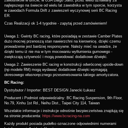
zawodników w drifcie, w USA Daigo Saito, przez wielu uznawany za
najlepszego na świecie od wielu lat zawodnika w tym sporcie, korzysta
w zawodach Formula Drift z zawieszeń wyczynowej serii BC Racing
ER.
Czas Realizacji ok 1-4 tygodnie - zapytaj przed zamówieniem!
Uwaga 1: Gwinty BC racing, które posiadają w zestawie Camber Plates
dużo mocnej przenoszą stan nawierzchni na kierownicę, dzięki czemu
prowadzenie jest bardziej responsywne. Należy mieć na uwadze, że
dzięki temu iż nie ma w tym mocowaniu wytłumienia gumowego -
zwiększają sztywność i mogą powodować dodatkowe dźwięki.
Uwaga 2: Zawieszenie BC racing w konstrukcji odwróconej upside-down
(np modele RM) mogą wydawać dodatkowe dźwięki wymagają
okresowego własnoręcznego przeserwisowania takiego amortyzatora.
BC Racing:
Dystrybutor / Importer: BEST DESIGN Janecki Łukasz
Producent i Podmiot odpowiedzialny: BC Racing Suspension, 9th Floor,
No.79, Xinhu 1st Rd., Neihu Dist., Taipei City 114, Taiwan
Wszelakie informacje i instrukcje odnośnie bezpieczeństwa znajdują się
na stronie producenta:
https://www.bcracing-na.com
Każdy produkt posiada pudełko oznaczone odpowiednimi numerami