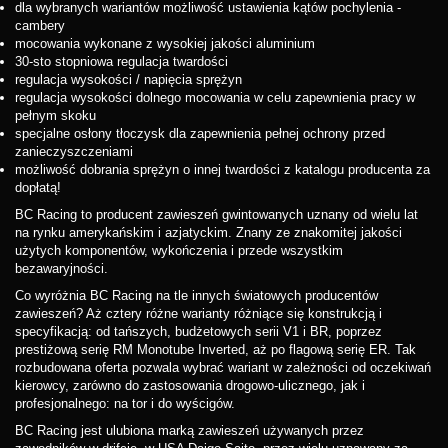
dla wybranych wariantów możliwość ustawienia kątów pochylenia -
cambery
mocowania wykonane z wysokiej jakości aluminium
30-sto stopniowa regulacja twardości
regulacja wysokości / napięcia sprężyn
regulacja wysokości dolnego mocowania w celu zapewnienia pracy w
pełnym skoku
specjalne osłony tłoczysk dla zapewnienia pełnej ochrony przed
zanieczyszczeniami
możliwość dobrania sprężyn o innej twardości z katalogu producenta za
dopłatą!
BC Racing to producent zawieszeń gwintowanych uznany od wielu lat
na rynku amerykańskim i azjatyckim. Znany ze znakomitej jakości
użytych komponentów, wykończenia i przede wszystkim
bezawaryjności.
Co wyróżnia BC Racing na tle innych światowych producentów
zawieszeń? Aż cztery różne warianty różniące się konstrukcją i
specyfikacją: od tańszych, budżetowych serii V1 i BR, poprzez
prestiżową serię RM Monotube Inverted, aż po flagową serię ER. Tak
rozbudowana oferta pozwala wybrać wariant w zależności od oczekiwań
kierowcy, zarówno do zastosowania drogowo-ulicznego, jak i
profesjonalnego: na tor i do wyścigów.
BC Racing jest ulubiona marką zawieszeń używanych przez