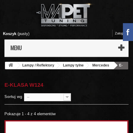
Koszyk
(pusty)
Zaloguj się
MENU
Lampy / Reflektory
Lampy tylne
Mercedes
E-
klasa W124
E-KLASA W124
Sortuj wg
--
Pokazuje 1 - 4 z 4 elementów