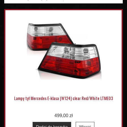
Lampy tył Mercedes E-klasa (W124) clear Red/White LTME03
499,00 zł
Dodaj do koszyka
Więcej