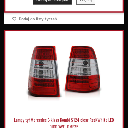
Dodaj do listy życzeń
Lampy tył Mercedes E-klasa Kombi S124 clear Red/White LED
DIODOWE LDME25