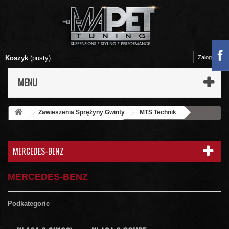
Koszyk
(pusty)
Zaloguj się
MENU
Zawieszenia Sprężyny Gwinty
MTS Technik
Zawieszenia sportowe MTS-Technik
MERCEDES-BENZ
MERCEDES-BENZ
MERCEDES-BENZ
Podkategorie