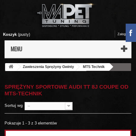
Koszyk
(pusty)
Zaloguj się
MENU
Zawieszenia Sprężyny Gwinty
MTS Technik
Sprężyny sportowe MTS-Technik
AUDI
TT 8J Coupe
SPRĘŻYNY SPORTOWE AUDI TT 8J COUPE OD
MTS-TECHNIK
Sortuj wg
--
Pokazuje 1 - 3 z 3 elementów