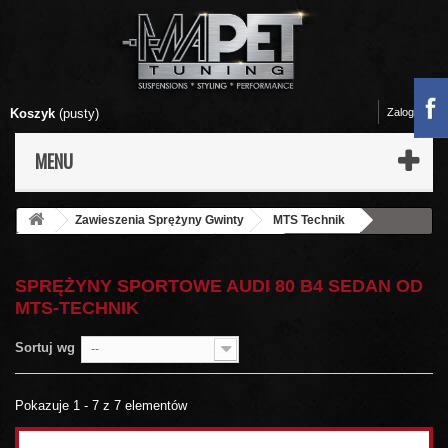
Koszyk
(pusty)
Zaloguj się
MENU
Zawieszenia Sprężyny Gwinty
MTS Technik
Sprężyny sportowe MTS-Technik
AUDI
80 B4 Sedan
SPRĘŻYNY SPORTOWE AUDI 80 B4 SEDAN OD
MTS-TECHNIK
Sortuj wg
--
Pokazuje 1 - 7 z 7 elementów