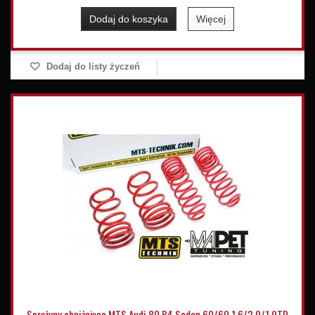
Dodaj do koszyka
Więcej
Dodaj do listy życzeń
Sprężyny obniżające MTS Audi 80 B4 Sedan 60/60 1.6/2.0/1.9TD