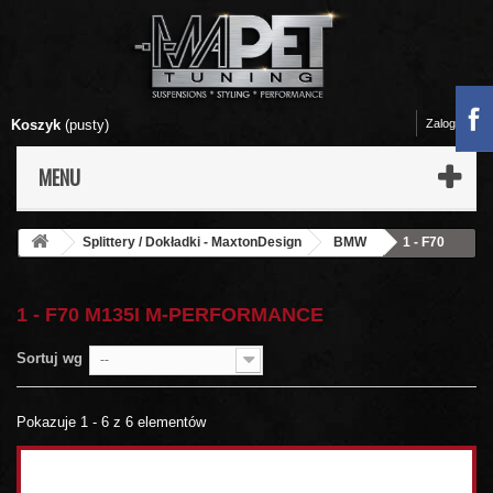
Koszyk
(pusty)
Zaloguj się
MENU
Splittery / Dokładki - MaxtonDesign
BMW
1 - F70
M135i M-Performance
1 - F70 M135I M-PERFORMANCE
Sortuj wg
--
Pokazuje 1 - 6 z 6 elementów