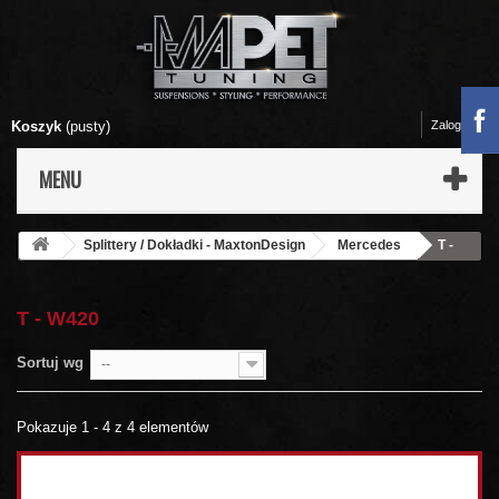
Koszyk
(pusty)
Zaloguj się
MENU
Splittery / Dokładki - MaxtonDesign
Mercedes
T -
W420
T - W420
Sortuj wg
--
Pokazuje 1 - 4 z 4 elementów