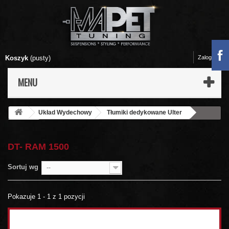
Koszyk
(pusty)
Zaloguj się
MENU
Układ Wydechowy
Tłumiki dedykowane Ulter
Dodge
DT- RAM 1500
DT- RAM 1500
Sortuj wg
--
Pokazuje 1 - 1 z 1 pozycji