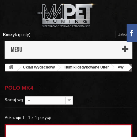
Koszyk
(pusty)
Zaloguj się
MENU
Układ Wydechowy
Tłumiki dedykowane Ulter
VW
POLO MK4
POLO MK4
Sortuj wg
--
Pokazuje 1 - 1 z 1 pozycji