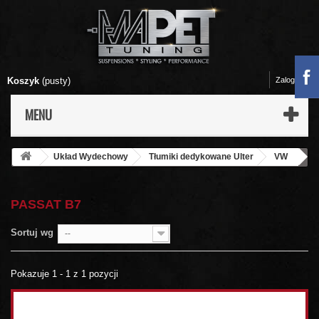
Koszyk
(pusty)
Zaloguj się
MENU
Układ Wydechowy
Tłumiki dedykowane Ulter
VW
Passat B7
PASSAT B7
Sortuj wg
--
Pokazuje 1 - 1 z 1 pozycji