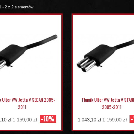
1 - 2 z 2 elementów
k Ulter VW Jetta V SEDAN 2005-
Tłumik Ulter VW Jetta V STA
2011
2005-2011
-10%
1 159,00 zł
1 159,00 zł
,10 zł
1 043,10 zł