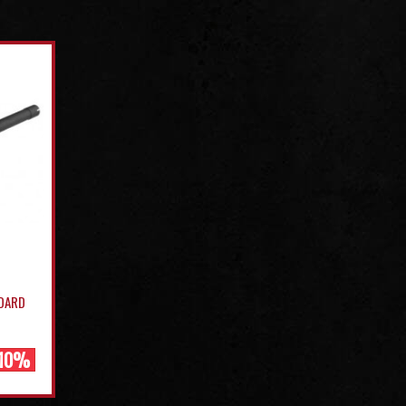
NDARD
-10%