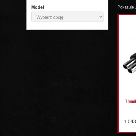
Model
Pokazuje 
Tłumi
1 043