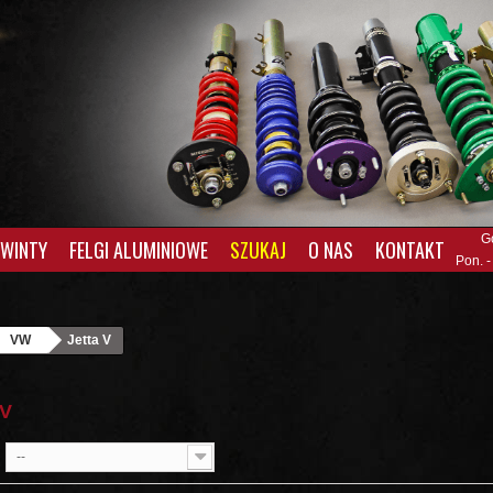
G
GWINTY
FELGI ALUMINIOWE
SZUKAJ
O NAS
KONTAKT
Pon. -
VW
Jetta V
 V
--