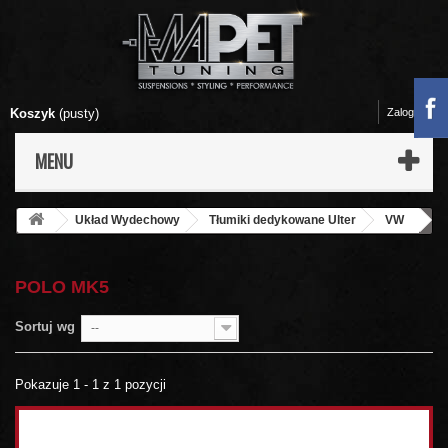
Koszyk
(pusty)
Zaloguj się
MENU
Układ Wydechowy
Tłumiki dedykowane Ulter
VW
POLO MK5
POLO MK5
Sortuj wg
--
Pokazuje 1 - 1 z 1 pozycji