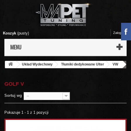
Koszyk
(pusty)
Zaloguj się
MENU
Układ Wydechowy
Tłumiki dedykowane Ulter
VW
Golf V
GOLF V
Sortuj wg
--
Pokazuje 1 - 1 z 1 pozycji