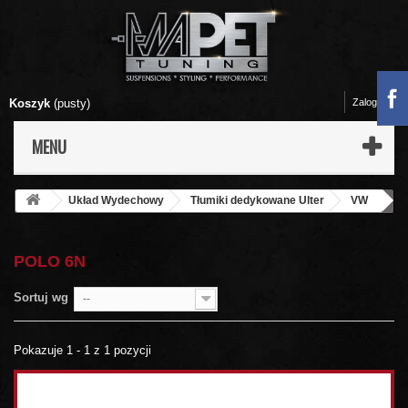
Koszyk
(pusty)
Zaloguj się
MENU
Układ Wydechowy
Tłumiki dedykowane Ulter
VW
Polo 6N
POLO 6N
Sortuj wg
--
Pokazuje 1 - 1 z 1 pozycji