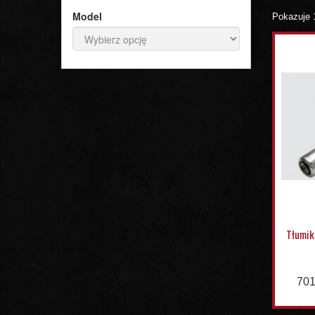
Model
Pokazuje 1
Tłumik
701