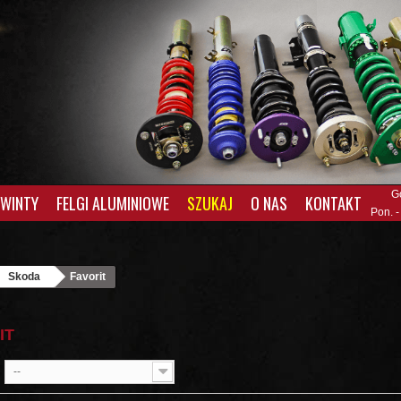
G
GWINTY
FELGI ALUMINIOWE
SZUKAJ
O NAS
KONTAKT
Pon. -
Skoda
Favorit
IT
--