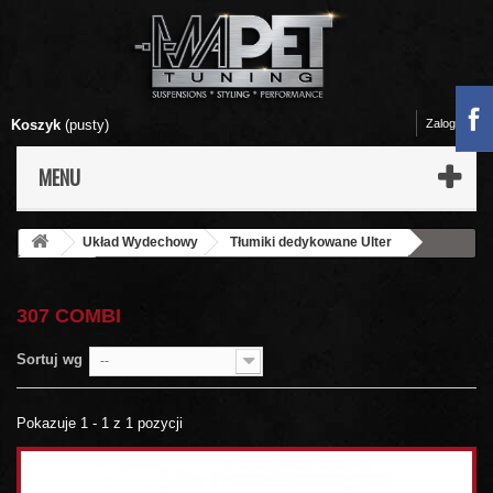
Koszyk
(pusty)
Zaloguj się
MENU
Układ Wydechowy
Tłumiki dedykowane Ulter
Peugeot
307 COMBI
307 COMBI
Sortuj wg
--
Pokazuje 1 - 1 z 1 pozycji