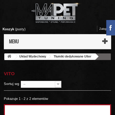
Koszyk
(pusty)
Zaloguj się
MENU
Układ Wydechowy
Tłumiki dedykowane Ulter
Mercedes
Vito
VITO
Sortuj wg
--
Pokazuje 1 - 2 z 2 elementów