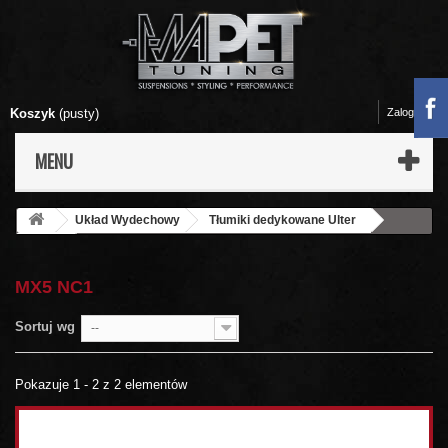
Koszyk
(pusty)
Zaloguj się
MENU
Układ Wydechowy
Tłumiki dedykowane Ulter
Mazda
MX5 NC1
MX5 NC1
Sortuj wg
--
Pokazuje 1 - 2 z 2 elementów