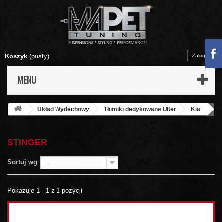
Koszyk
(pusty)
Zaloguj się
MENU
Układ Wydechowy
Tłumiki dedykowane Ulter
Kia
Stinger
STINGER
Sortuj wg
--
Pokazuje 1 - 1 z 1 pozycji