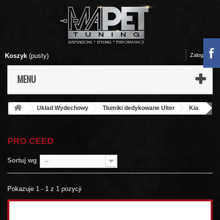
Koszyk
(pusty)
Zaloguj się
MENU
Układ Wydechowy
Tłumiki dedykowane Ulter
Kia
Pro Ceed
PRO CEED
Sortuj wg
--
Pokazuje 1 - 1 z 1 pozycji