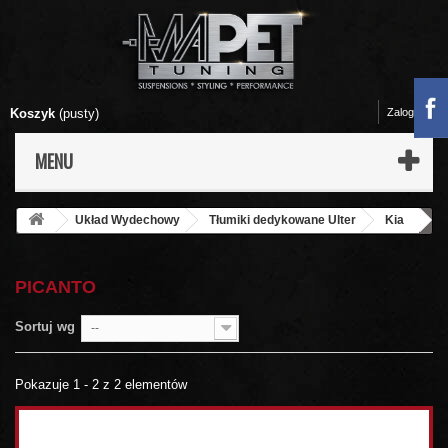
Koszyk
(pusty)
Zaloguj się
MENU
Układ Wydechowy
Tłumiki dedykowane Ulter
Kia
Picanto
PICANTO
Sortuj wg
--
Pokazuje 1 - 2 z 2 elementów