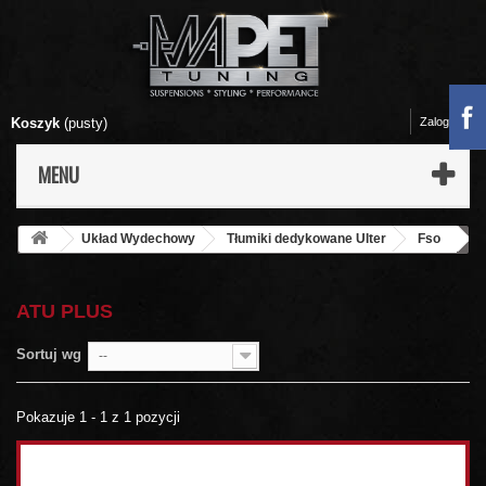
Koszyk
(pusty)
Zaloguj się
MENU
Układ Wydechowy
Tłumiki dedykowane Ulter
Fso
Atu Plus
ATU PLUS
Sortuj wg
--
Pokazuje 1 - 1 z 1 pozycji