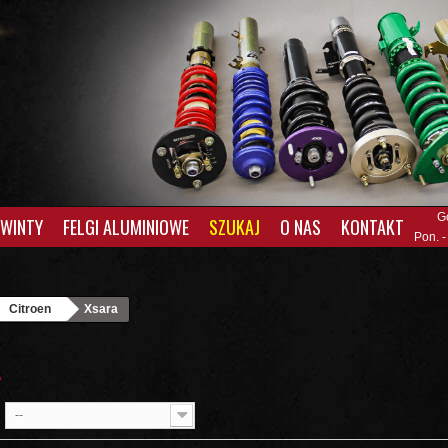
G
GWINTY
FELGI ALUMINIOWE
SZUKAJ
O NAS
KONTAKT
Pon. -
Citroen
Xsara
A
--