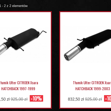
1 - 2 z 2 elementów
Tłumik Ulter CITROEN Xsara
Tłumik Ulter CITROEN Xsar
HATCHBACK 1997-1999
HATCHBACK 1999-2003
-10%
-1
925,00 zł
925,00 zł
,50 zł
832,50 zł