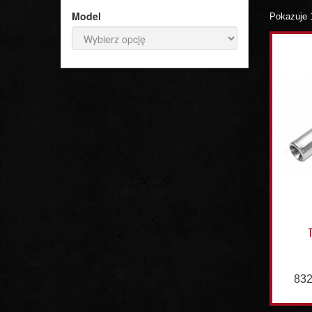
Model
Pokazuje 
832