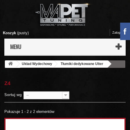
Koszyk
(pusty)
Zaloguj się
MENU
Układ Wydechowy
Tłumiki dedykowane Ulter
BMW
Z4
Z4
Sortuj wg
--
Pokazuje 1 - 2 z 2 elementów