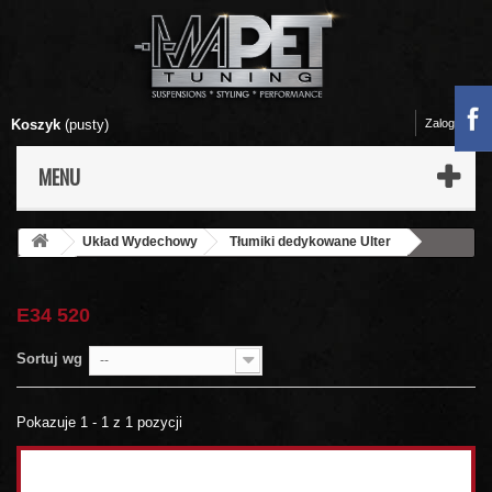
Koszyk
(pusty)
Zaloguj się
MENU
Układ Wydechowy
Tłumiki dedykowane Ulter
BMW
E34 520
E34 520
Sortuj wg
--
Pokazuje 1 - 1 z 1 pozycji