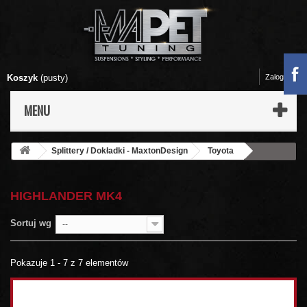
Koszyk
(pusty)
Zaloguj się
MENU
Splittery / Dokładki - MaxtonDesign
Toyota
Highlander Mk4
HIGHLANDER MK4
Sortuj wg
--
Pokazuje 1 - 7 z 7 elementów