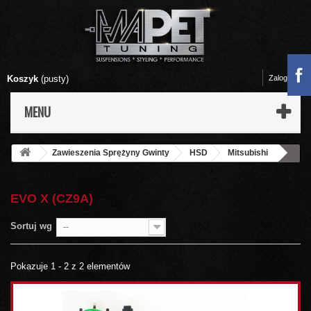
Koszyk
(pusty)
Zaloguj się
MENU
Zawieszenia Sprężyny Gwinty
HSD
Mitsubishi
Evo X (CZ9A)
EVO X (CZ9A)
Sortuj wg
--
Pokazuje 1 - 2 z 2 elementów