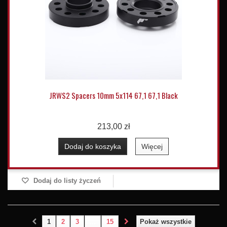
JRWS2 Spacers 10mm 5x114 67,1 67,1 Black
213,00 zł
Dodaj do koszyka
Więcej
Dodaj do listy życzeń
1
2
3
...
15
Pokaż wszystkie