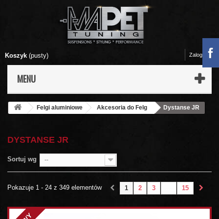
Koszyk
(pusty)
Zaloguj się
MENU
Felgi aluminiowe
Akcesoria do Felg
Dystanse JR
DYSTANSE JR
Sortuj wg
--
Pokazuje 1 - 24 z 349 elementów
1
2
3
...
15