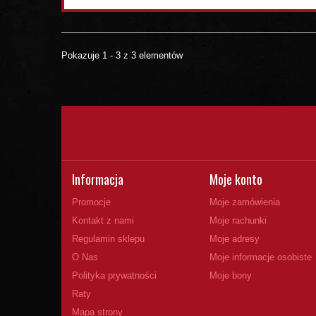
Pokazuje 1 - 3 z 3 elementów
Informacja
Moje konto
Promocje
Moje zamówienia
Kontakt z nami
Moje rachunki
Regulamin sklepu
Moje adresy
O Nas
Moje informacje osobiste
Polityka prywatności
Moje bony
Raty
Mapa strony