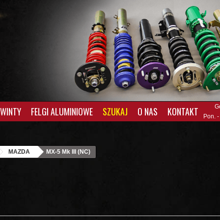
G
GWINTY
FELGI ALUMINIOWE
SZUKAJ
O NAS
KONTAKT
Pon. -
MAZDA
MX-5 Mk III (NC)