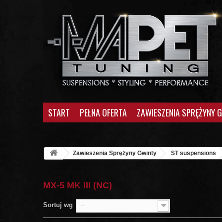
START
PEŁNA OFERTA
ZAWIESZENIA SPRĘŻYNY 
Zawieszenia Sprężyny Gwinty
ST suspensions
MX-5 MK III (NC)
Sortuj wg
--