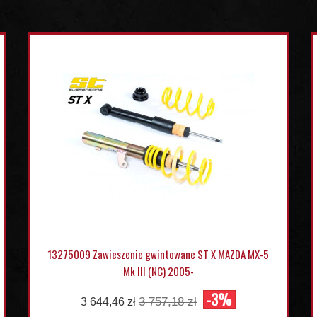
13275009 Zawieszenie gwintowane ST X MAZDA MX-5
Mk III (NC) 2005-
-3%
3 757,18 zł
3 644,46 zł