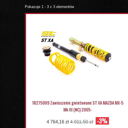
Pokazuje 1 - 3 z 3 elementów
18275009 Zawieszenie gwintowane ST XA MAZDA MX-5
Mk III (NC) 2005-
-3%
4 911,50 zł
4 764,16 zł