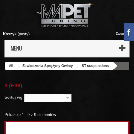
Koszyk
(pusty)
Zaloguj się
MENU
Zawieszenia Sprężyny Gwinty
ST suspensions
BMW
3 (E36)
3 (E36)
Sortuj wg
--
Pokazuje 1 - 9 z 9 elementów