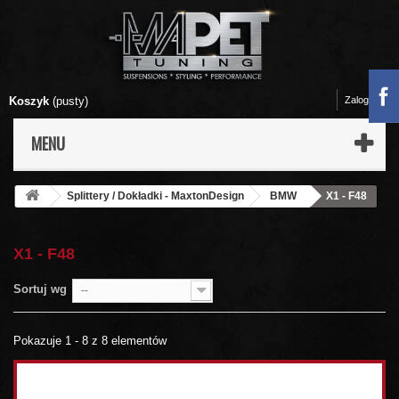
Koszyk
(pusty)
Zaloguj się
MENU
Splittery / Dokładki - MaxtonDesign
BMW
X1 - F48
X1 - F48
Sortuj wg
--
Pokazuje 1 - 8 z 8 elementów