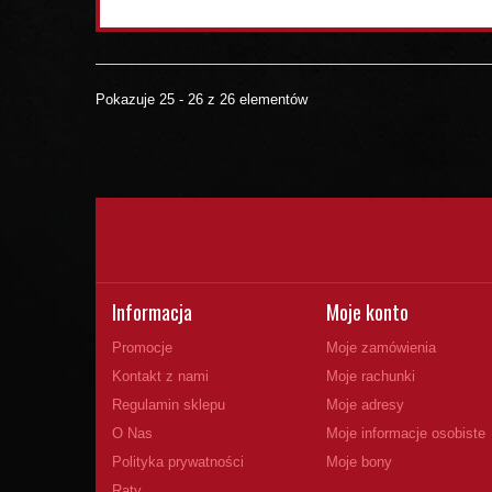
Pokazuje 25 - 26 z 26 elementów
Informacja
Moje konto
Promocje
Moje zamówienia
Kontakt z nami
Moje rachunki
Regulamin sklepu
Moje adresy
O Nas
Moje informacje osobiste
Polityka prywatności
Moje bony
Raty