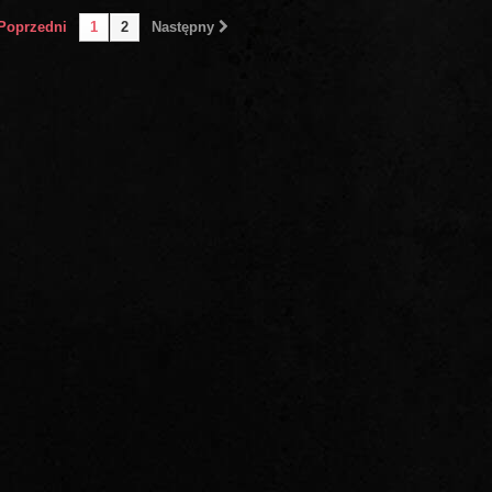
Poprzedni
1
2
Następny