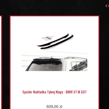
Spoiler Nakładka Tylnej Klapy - BMW X7 M G07
609,00 zł