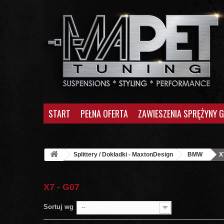
START
PEŁNA OFERTA
ZAWIESZENIA SPRĘŻYNY 
Splittery / Dokładki - MaxtonDesign
BMW
X
X7 - G07
Sortuj wg
--