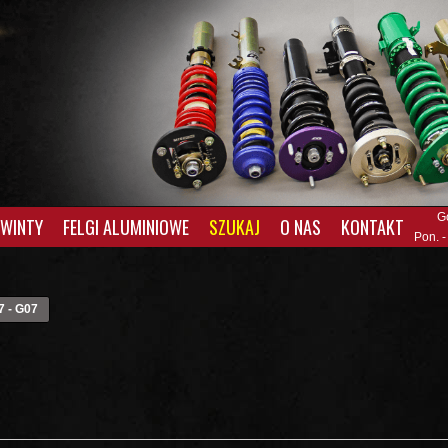
G
GWINTY
FELGI ALUMINIOWE
SZUKAJ
O NAS
KONTAKT
Pon. -
7 - G07