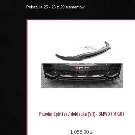
Pokazuje 25 - 26 z 26 elementów
Przedni Splitter / dokładka (V.1) - BMW X7 M G07
1 055,00 zł