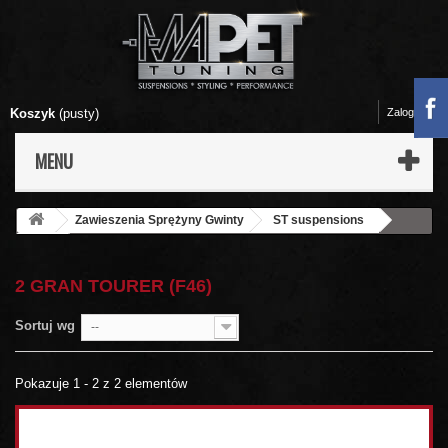
Koszyk
(pusty)
Zaloguj się
MENU
Zawieszenia Sprężyny Gwinty
ST suspensions
BMW
2 Gran Tourer (F46)
2 GRAN TOURER (F46)
Sortuj wg
--
Pokazuje 1 - 2 z 2 elementów