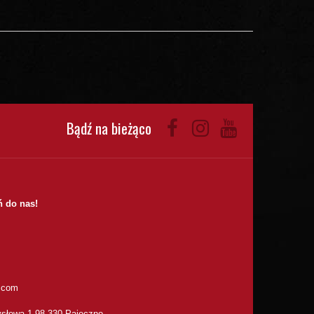
Bądź na bieżąco
 do nas!
.com
słowa 1 98-330 Pajęczno