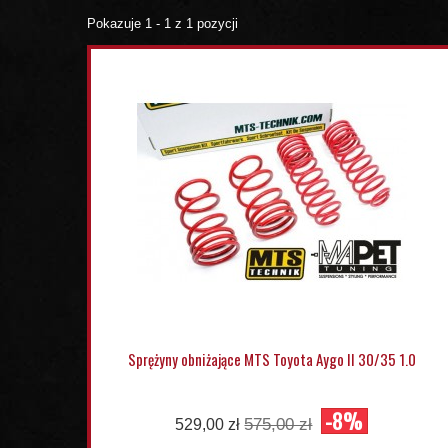
Pokazuje 1 - 1 z 1 pozycji
Sprężyny obniżające MTS Toyota Aygo II 30/35 1.0
-8%
575,00 zł
529,00 zł