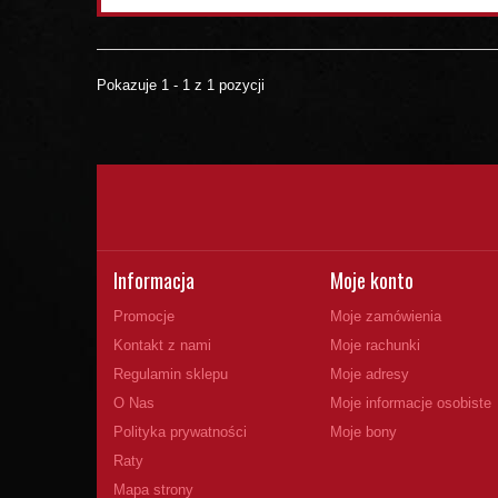
Pokazuje 1 - 1 z 1 pozycji
Informacja
Moje konto
Promocje
Moje zamówienia
Kontakt z nami
Moje rachunki
Regulamin sklepu
Moje adresy
O Nas
Moje informacje osobiste
Polityka prywatności
Moje bony
Raty
Mapa strony