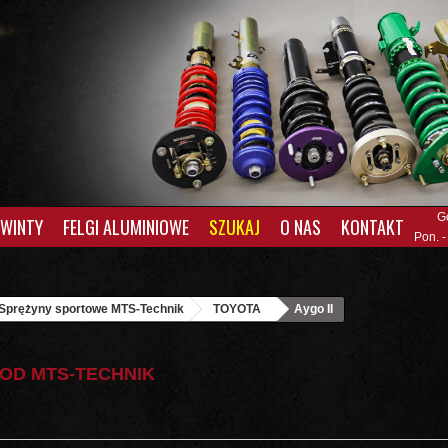
G
GWINTY
FELGI ALUMINIOWE
SZUKAJ
O NAS
KONTAKT
Pon. -
Sprężyny sportowe MTS-Technik
TOYOTA
Aygo II
 OD MTS-TECHNIK