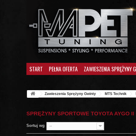
START
PEŁNA OFERTA
ZAWIESZENIA SPRĘŻYNY 
Zawieszenia Sprężyny Gwinty
MTS Technik
SPRĘŻYNY SPORTOWE TOYOTA AYGO II
Sortuj wg
--