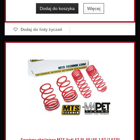
Dodaj do koszyka
Więcej
Dodaj do listy życzeń
Sprężyny obniżające MTS Audi A3 8L 45/45 1.8T/1.9TDI