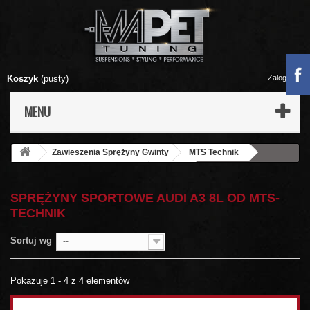
Koszyk
(pusty)
Zaloguj się
MENU
Zawieszenia Sprężyny Gwinty
MTS Technik
Sprężyny sportowe MTS-Technik
AUDI
A3 8L
SPRĘŻYNY SPORTOWE AUDI A3 8L OD MTS-
TECHNIK
Sortuj wg
--
Pokazuje 1 - 4 z 4 elementów