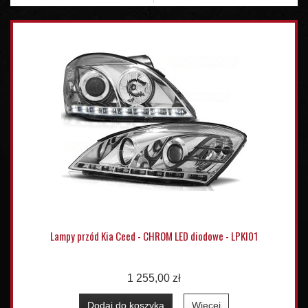
Lampy przód Kia Ceed - CHROM LED diodowe - LPKI01
1 255,00 zł
Dodaj do koszyka
Więcej